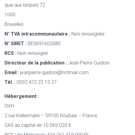
quai aux briques 72
1000
Bruxelles
N° TVA intracommunautaire :
Non renseignée
N° SIRET :
BE0691602080
RCS :
Non renseigné
Directeur de la publication :
Jean-Pierre Guidoni
Email :
jeanpierre.guidoni@hotmail.com
Tél. :
0032 472 22 13 27
Hébergement :
OVH
2 rue Kellermann – 59100 Roubaix – France
SAS au capital de 10 069 020 €
RCS Lille Métropole 424 761 419 00045